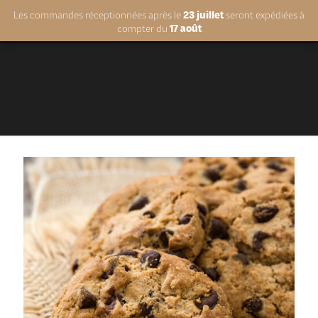
Les commandes réceptionnées après le
Les commandes réceptionnées après le
23 juillet
23 juillet
seront expédiées à
seront expédiées à
compter du
compter du
17 août
17 août