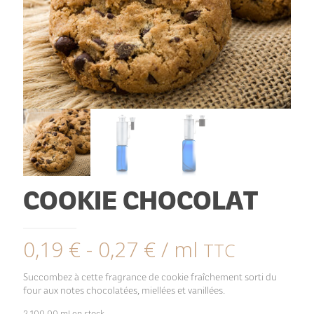
COOKIE CHOCOLAT
0,19
€
-
0,27
€
/ ml
TTC
Succombez à cette fragrance de cookie fraîchement sorti du
four aux notes chocolatées, miellées et vanillées.