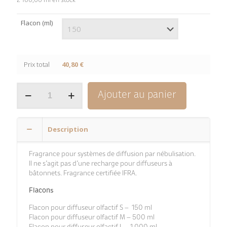
2 100,00 ml en stock
Flacon (ml)
Prix total
40,80 €
quantité
Ajouter au panier
de
Cookie
Chocolat
Description
Fragrance pour systèmes de diffusion par nébulisation.
Il ne s’agit pas d’une recharge pour diffuseurs à
bâtonnets. Fragrance certifiée IFRA.
Flacons
Flacon pour diffuseur olfactif S – 150 ml
Flacon pour diffuseur olfactif M – 500 ml