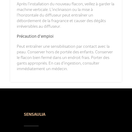
Après l’installation du nouveau flacon, veillez à garder la
machine verticale. L’inclinaison ou la mise à
l’horizontale du diffuseur peut entraîner un
débordement de la fragrance et causer des dégâts
irréversibles au diffuseur.
Précaution d’emploi
Peut entraîner une sensibilisation par contact avec la
peau. Conserver hors de portée des enfants. Conserver
le flacon bien fermé dans un endroit frais. Porter des
gants appropriés. En cas d’ingestion, consulter
immédiatement un médecin.
SENSAULIA