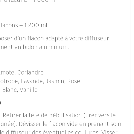
 olfactif L – 1 000 ml
flacons – 1 200 ml
oser d’un flacon adapté à votre diffuseur
ement en bidon aluminium.
amote, Coriandre
iotrope, Lavande, Jasmin, Rose
 Blanc, Vanille
n
 Retirer la tête de nébulisation (tirer vers le
oignée). Dévisser le flacon vide en prenant soin
 le diffuseur des éventuelles coulures. Visser