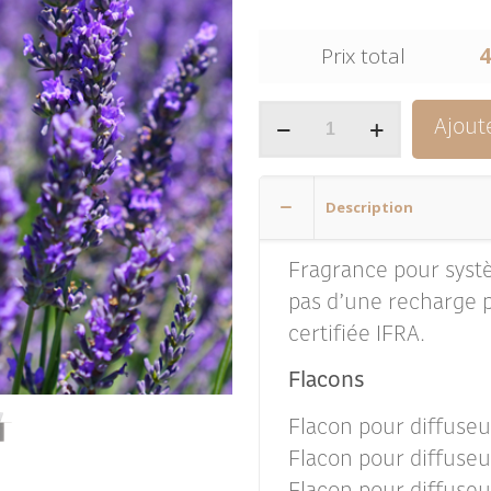
Prix total
4
quantité
Ajout
de
Lavande
Description
Fragrance pour systèm
pas d’une recharge p
certifiée IFRA.
Flacons
Flacon pour diffuseur
Flacon pour diffuseu