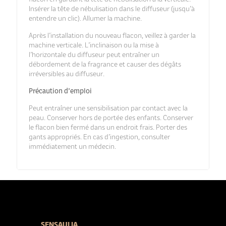
Insérer la tête de nébulisation dans le diffuseur (jusqu’à
entendre un clic). Allumer la machine.
Après l’installation du nouveau flacon, veillez à garder la
machine verticale. L’inclinaison ou la mise à
l’horizontale du diffuseur peut entraîner un
débordement de la fragrance et causer des dégâts
irréversibles au diffuseur.
Précaution d’emploi
Peut entraîner une sensibilisation par contact avec la
peau. Conserver hors de portée des enfants. Conserver
le flacon bien fermé dans un endroit frais. Porter des
gants appropriés. En cas d’ingestion, consulter
immédiatement un médecin.
SENSAULIA