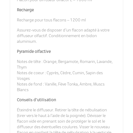
Flacon pour diffuseur olfactif L – 1 000 ml
Recharge
Recharge pour tous flacons – 1 200 ml
Assurez-vous de disposer d’un flacon adapté à votre
diffuseur olfactif. Conditionnement en bidon
aluminium.
Pyramide olfactive
Notes de tête : Orange, Bergamote, Romarin, Lavande,
Thym
Notes de coeur : Cyprès, Cèdre, Cumin, Sapin des
Vosges
Notes de fond : Vanille, Fève Tonka, Ambre, Muscs
Blancs
Conseils d’utilisation
Éteindre le diffuseur. Retirer la tête de nébulisation
(tirer vers le haut à l’aide de la poignée). Dévisser le
flacon vide en prenant soin de protéger le sol et le
diffuseur des éventuelles coulures. Visser le nouveau
flacon en gardant la tête de nébulisation à la verticale.