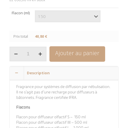
22 050,00 ml en stock
Flacon (ml)
Prix total
40,80 €
quantité
Ajouter au panier
de
Sapin
des
Vosges
Description
Fragrance pour systèmes de diffusion par nébulisation.
Il ne s’agit pas d’une recharge pour diffuseurs à
bâtonnets. Fragrance certifiée IFRA.
Flacons
Flacon pour diffuseur olfactif S – 150 ml
Flacon pour diffuseur olfactif M – 500 ml