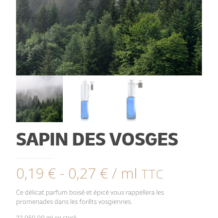
SAPIN DES VOSGES
0,19
€
-
0,27
€
/ ml
TTC
Ce délicat parfum boisé et épicé vous rappellera les
promenades dans les forêts vosgiennes.