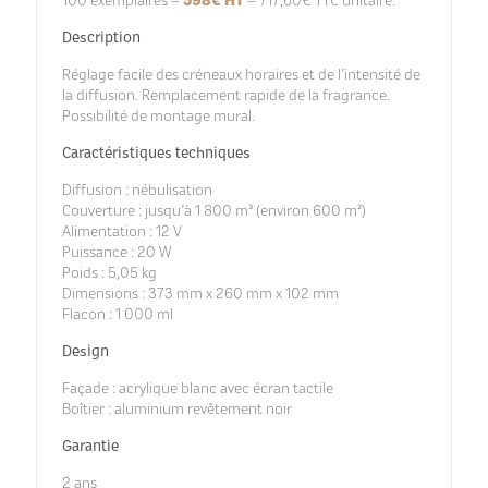
100 exemplaires –
598€ HT
– 717,60€ TTC unitaire.
800
m³
Description
Réglage facile des créneaux horaires et de l’intensité de
la diffusion. Remplacement rapide de la fragrance.
Possibilité de montage mural.
Caractéristiques techniques
Diffusion : nébulisation
Couverture : jusqu’à 1 800 m³ (environ 600 m²)
Alimentation : 12 V
Puissance : 20 W
Poids : 5,05 kg
Dimensions : 373 mm x 260 mm x 102 mm
Flacon : 1 000 ml
Design
Façade : acrylique blanc avec écran tactile
Boîtier : aluminium revêtement noir
Garantie
2 ans