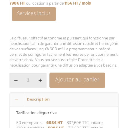
798€ HT
ou location à partir de
115€ HT / mois
Services inclus
Le diffuseur olfactif autonome et puissant qui fonctionne par
nébulisation, afin de garantir une diffusion rapide et homogène
de vos surfaces jusqu’à 600 m². Le programmateur intégré
permet de configurer facilement les heures de fonctionnement
de votre choix. Vous pouvez aussi régler l’intensité de la
nébulisation pour garantir une diffusion adaptée à vos besoins.
quantité
Ajouter au panier
de
Sensaulia
L
Diffuseur
Description
autonome
et
puissant
Tarification dégressive
jusqu’à
50 exemplaires –
698€ HT
– 837,60€ TTC unitaire.
1