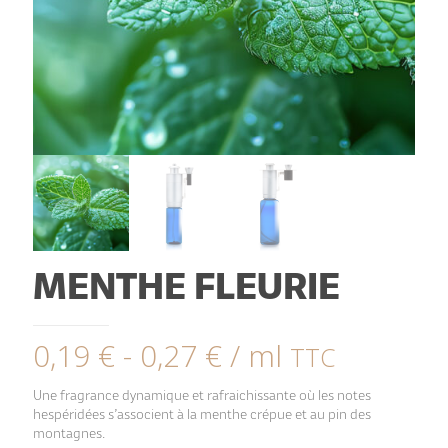
MENTHE FLEURIE
0,19
€
-
0,27
€
/ ml
TTC
Une fragrance dynamique et rafraichissante où les notes
hespéridées s’associent à la menthe crépue et au pin des
montagnes.