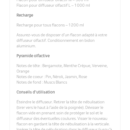
Flacon pour diffuseur olfactif M – 500 ml
Flacon pour diffuseur olfactif L – 1 000 ml
Recharge
Recharge pour tous flacons – 1 200 ml
Assurez-vous de disposer d’un flacon adapté à votre
diffuseur olfactif. Conditionnement en bidon
aluminium.
Pyramide olfactive
Notes de tête : Bergamote, Menthe Crépue, Verveine,
Orange
Notes de coeur : Pin, Néroli, Jasmin, Rose
Notes de fond : Muscs Blancs
Conseils d’utilisation
Éteindre le diffuseur. Retirer la tête de nébulisation
(tirer vers le haut à l’aide de la poignée). Dévisser le
flacon vide en prenant soin de protéger le sol et le
diffuseur des éventuelles coulures. Visser le nouveau
flacon en gardant la tête de nébulisation à la verticale.
Insérer la tête de nébulisation dans le diffuseur (jusqu’à