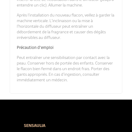
entendre un clic). Allumer la machine.
Après l’installation du nouveau flacon, veillez à garder la
machine verticale. L’inclinaison ou la mise à
l’horizontale du diffuseur peut entraîner un
débordement de la fragrance et causer des dégâts
irréversibles au diffuseur.
Précaution d’emploi
Peut entraîner une sensibilisation par contact avec la
peau. Conserver hors de portée des enfants. Conserver
le flacon bien fermé dans un endroit frais. Porter des
gants appropriés. En cas d’ingestion, consulter
immédiatement un médecin.
SENSAULIA