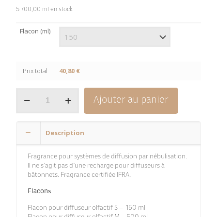
5 700,00 ml en stock
Flacon (ml)
Prix total
40,80 €
quantité
Ajouter au panier
de
Menthe
Fleurie
Description
Fragrance pour systèmes de diffusion par nébulisation.
Il ne s’agit pas d’une recharge pour diffuseurs à
bâtonnets. Fragrance certifiée IFRA.
Flacons
Flacon pour diffuseur olfactif S – 150 ml