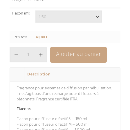
4 800,00 ml en stock
Flacon (ml)
Prix total
40,80 €
quantité
Ajouter au panier
de
Muguet
Description
Fragrance pour systèmes de diffusion par nébulisation.
Il ne s’agit pas d’une recharge pour diffuseurs à
bâtonnets. Fragrance certifiée IFRA.
Flacons
Flacon pour diffuseur olfactif S – 150 ml
Flacon pour diffuseur olfactif M – 500 ml