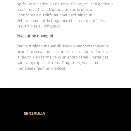
Après l’installation du nouveau flacon, veillez à garder la
machine verticale. L’inclinaison ou la mise à
l’horizontale du diffuseur peut entraîner un
débordement de la fragrance et causer des dégâts
irréversibles au diffuseur.
Précaution d’emploi
Peut entraîner une sensibilisation par contact avec la
peau. Conserver hors de portée des enfants. Conserver
le flacon bien fermé dans un endroit frais. Porter des
gants appropriés. En cas d’ingestion, consulter
immédiatement un médecin.
SENSAULIA