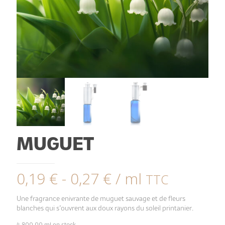
MUGUET
0,19
€
-
0,27
€
/ ml
TTC
Une fragrance enivrante de muguet sauvage et de fleurs
blanches qui s’ouvrent aux doux rayons du soleil printanier.