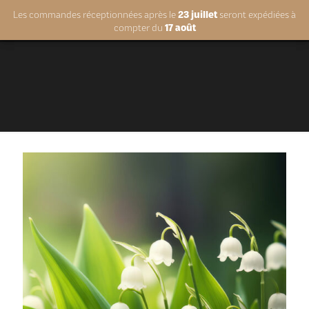
Les commandes réceptionnées après le
Les commandes réceptionnées après le
23 juillet
23 juillet
seront expédiées à
seront expédiées à
compter du
compter du
17 août
17 août